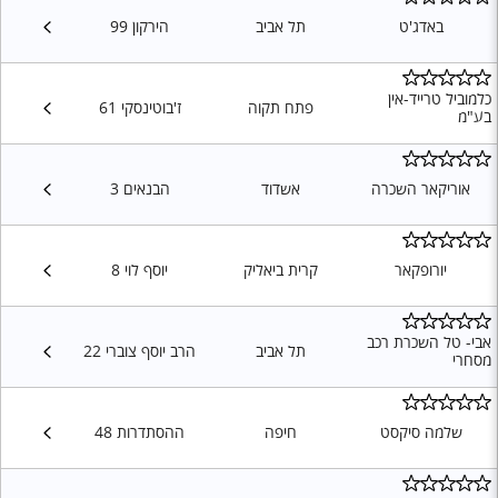
באדג'ט
תל אביב
הירקון 99
כלמוביל טרייד-אין
פתח תקוה
ז'בוטינסקי 61
בע"מ
אוריקאר השכרה
אשדוד
הבנאים 3
יורופקאר
קרית ביאליק
יוסף לוי 8
אבי- טל השכרת רכב
תל אביב
הרב יוסף צוברי 22
מסחרי
שלמה סיקסט
חיפה
ההסתדרות 48