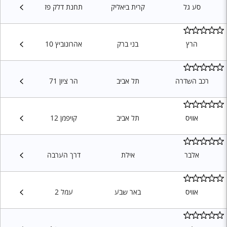
סע גל
קרית ביאליק
תחנת דלק פז
הרץ
בני ברק
אהרונוביץ 10
רכב השדרה
תל אביב
הר ציון 71
אוויס
תל אביב
קויפמן 12
אלבר
אילת
דרך הערבה
אוויס
באר שבע
עמל 2