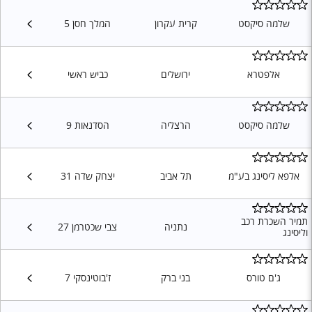
שלמה סיקסט
קרית עקרון
המלך חסן 5
אלפטרא
ירושלים
כביש ראשי
שלמה סיקסט
הרצליה
הסדנאות 9
אלפא ליסינג בע"מ
תל אביב
יצחק שדה 31
תמיר השכרת רכב
נתניה
צבי שכטרמן 27
וליסינג
ג'ם טורס
בני ברק
ז'בוטינסקי 7