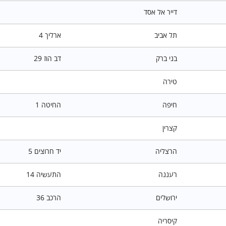
דייר אל אסד
תל אביב
ארליך 4
בני ברק
דב הוז 29
טירה
חיפה
החיטה 1
קצרין
הרצליה
יד חרוצים 5
רעננה
התעשיה 14
ירושלים
הרכב 36
קיסריה