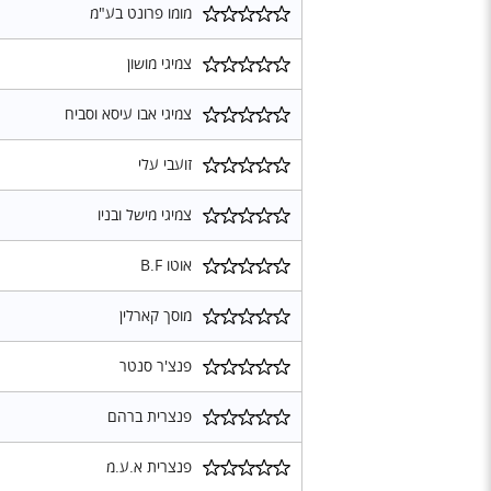
מומו פרונט בע"מ
צמיגי מושון
צמיגי אבו עיסא וסביח
זועבי עלי
צמיגי מישל ובניו
אוטו B.F
מוסך קארלין
פנצ'ר סנטר
פנצרית ברהם
פנצרית א.ע.מ