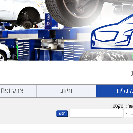
לגלים
מיזוג
צבע ופחח
שה:
טקסט:
כל המותגים
חפש