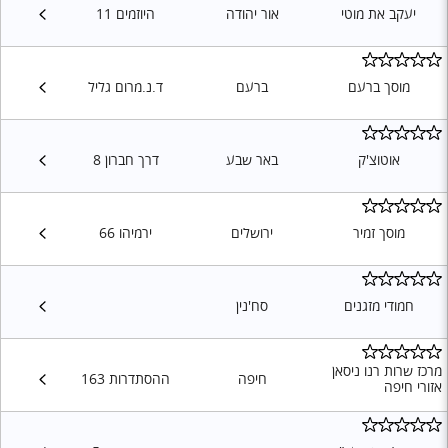
יעקב את מוטי
אור יהודה
היוזמים 11
מוסך ברעם
ברעם
ד.נ.מרום גליל
אוטוצ'ק
באר שבע
דרך חברון 8
מוסך זמיר
ירושלים
ירמיהו 66
חמודי מזגנים
סח'נין
מרכז שרות רנו ניסאן
חיפה
ההסתדרות 163
אזורי חיפה