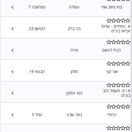
צחי מיזוג אויר
עפולה
המלאכה 7
א. עתידים - שרות
בני ברק
הקישון 23
יונדאי בע"מ
רבחי דעאם
טירה
אור קור
חולון
הבנאי 19
ס.י.פ. חשמל רכב
כפר ויתקין
בע"מ
כרמלי
באר שבע
עמל 5