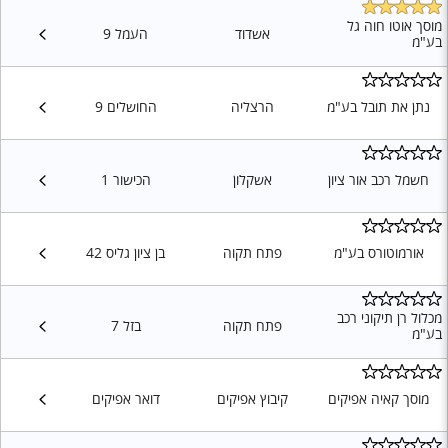
מוסך אוטו חוה גל
אשדוד
העמל 9
בע"מ
נתן את תובל בע"מ
הרצליה
החושלים 9
חשמל רכב אור ציון
אשקלון
הכישור 1
אורמוטורס בע"מ
פתח תקוה
בן ציון גליס 42
מכלול רן תיקוני רכב
פתח תקוה
בזל 7
בע"מ
מוסך קאיה אפיקים
קיבוץ אפיקים
דואר אפיקים