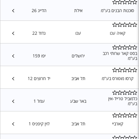
סוכנות הבנים בע"מ
אילת
הדייג 26
קאיה עכו
עכו
גדוד 22
בסט קאר שרותי רכב
ירושלים
יפו 159
בע"מ
קרסו מוטורס בע"מ
תל אביב
יד חרוצים 12
כלמוביל טרייד-אין
באר שבע
עמל 1
בע"מ
קארביי
תל אביב
לוין קיפניס 1