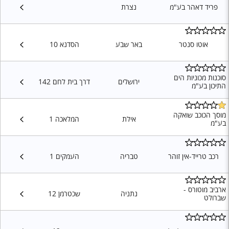
פריד דאהר בע"מ
נצרת
אוטו סנטר
באר שבע
הסדנא 10
סוכנות מכוניות הים
ירושלים
דרך בית לחם 142
התיכון בע"מ
מוסך הכוכב שואקה
אילת
המלאכה 1
בע"מ
רכב טרייד-אין זוהר
טבריה
העמקים 1
ארביב מוטורס -
נתניה
שכטרמן 12
שברולט