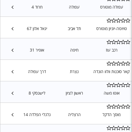
עפולה מוטורס
עפולה
חרוד 4
טויוטה-יוניון מוטורס
תל אביב
יגאל אלון 67
רכב עוז
חיפה
אופיר 31
קאר סוכנות וולוו הונדה
נצרת
דרך עפולה
אוטו משה
ראשון לציון
לישנסקי 8
מוסך הדקל
הרצליה
גלגלי הפלדה 14