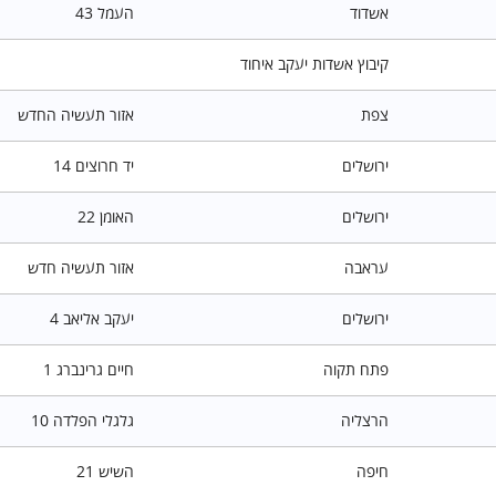
אשדוד
העמל 43
קיבוץ אשדות יעקב איחוד
צפת
אזור תעשיה החדש
ירושלים
יד חרוצים 14
ירושלים
האומן 22
עראבה
אזור תעשיה חדש
ירושלים
יעקב אליאב 4
פתח תקוה
חיים גרינברג 1
הרצליה
גלגלי הפלדה 10
חיפה
השיש 21