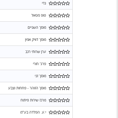
גדי
טופ מטאל
מוסך השניים
מוסך דוויק אמין
ערן שרותי רכב
פרג' חורי
מוסך זני
מוסך הזוהר - פחחות וצבע
מרכז שירות פיתוח
י.ע. הפלדה בע"מ