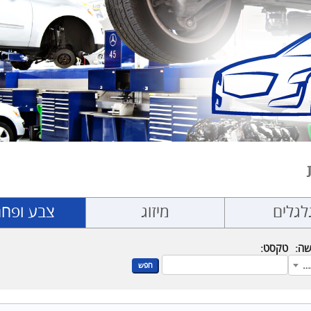
לגלים
מיזוג
צבע ופחח
שה:
טקסט:
כל המותגים
חפש