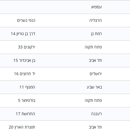
עספיא
הרצליה
כנפי נשרים
רמת גן
דרך בן גוריון 14
פתח תקוה
ירקונים 33
תל אביב
בן אביגדור 15
ירושלים
יד חרוצים 16
באר שבע
המנוף 11
פתח תקוה
בולטימור 5
רעננה
החרושת 17
תל אביב
תוצרת הארץ 20