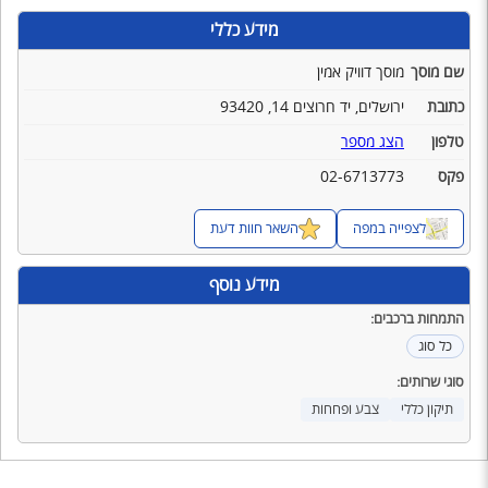
מידע כללי
שם מוסך
מוסך דוויק אמין
כתובת
ירושלים, יד חרוצים 14, 93420
טלפון
הצג מספר
פקס
02-6713773
לצפייה במפה
השאר חוות דעת
מידע נוסף
התמחות ברכבים:
כל סוג
סוגי שרותים:
תיקון כללי
צבע ופחחות