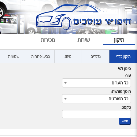
תיקון
שירות
מכירות
תיקון כללי
גלגלים
מיזוג
צבע ופחחות
שמשות
סינון לפי
עיר:
כל הערים
מוסך מורשה:
כל המותגים
טקסט:
חפש