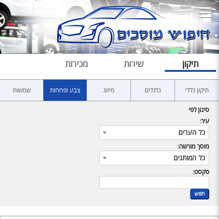
תיקון
שירות
מכירות
תיקון כללי
גלגלים
מיזוג
צבע ופחחות
שמשות
סינון לפי
עיר:
כל הערים
מוסך מורשה:
כל המותגים
טקסט:
חפש