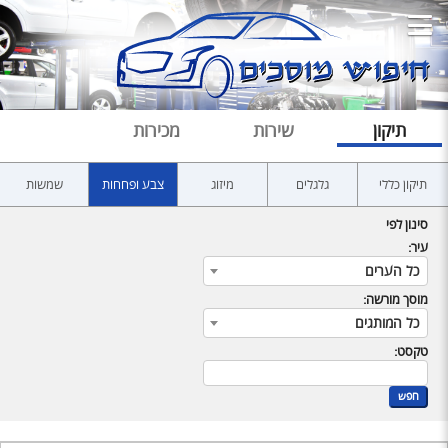
תיקון
שירות
מכירות
תיקון כללי
גלגלים
מיזוג
צבע ופחחות
שמשות
סינון לפי
עיר:
כל הערים
מוסך מורשה:
כל המותגים
טקסט:
חפש