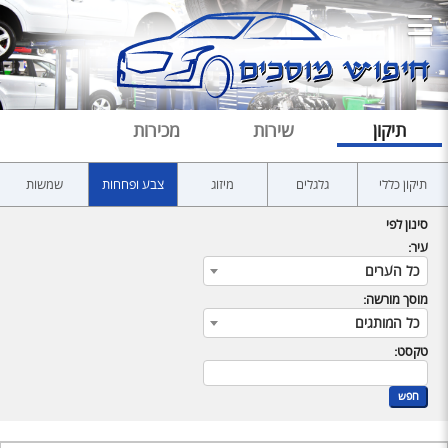
תיקון
שירות
מכירות
תיקון כללי
גלגלים
מיזוג
צבע ופחחות
שמשות
סינון לפי
עיר:
כל הערים
מוסך מורשה:
כל המותגים
טקסט:
חפש