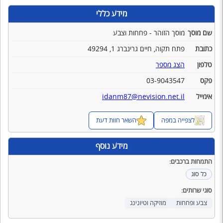
מידע כללי
שם מוסך
מוסך הזוהר - פחחות וצבע
כתובת
פתח תקוה, חיים גרינברג 1, 49294
טלפון
הצג מספר
פקס
03-9043547
אימייל
idanm87@nevision.net.il
לצפייה במפה
השאר חוות דעת
מידע נוסף
התמחות ברכבים:
כל סוג
סוגי שרותים:
צבע ופחחות
מוזיקה וטיונינג