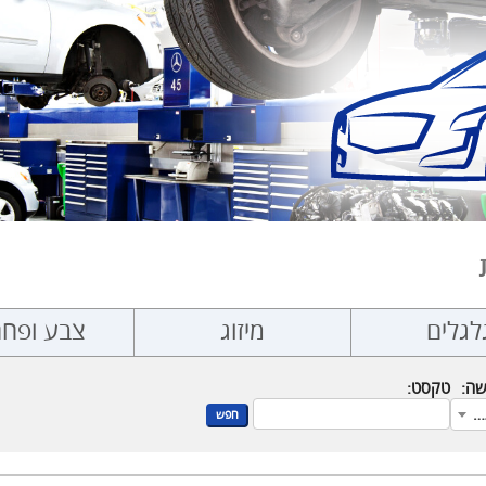
לגלים
מיזוג
צבע ופחח
שה:
טקסט:
כל המותגים
חפש