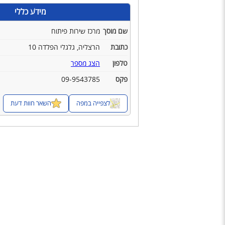
מידע כללי
שם מוסך
מרכז שירות פיתוח
כתובת
הרצליה, גלגלי הפלדה 10
טלפון
הצג מספר
פקס
09-9543785
לצפייה במפה
השאר חוות דעת